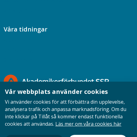
Samtal med beteendevetare
Socialtjänstpodden
Våra tidningar
Akademikern
Chefstidningen
Socionomen
Vår webbplats använder cookies
Vi använder cookies för att förbättra din upplevelse,
analysera trafik och anpassa marknadsföring. Om du
inte klickar på Tillåt så kommer endast funktionella
Opinion
English
Personuppgifter
Cookies
cookies att användas.
Läs mer om våra cookies här