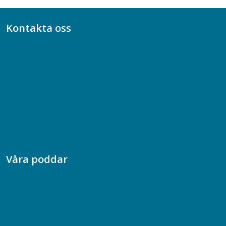
Kontakta oss
Bli medlem
08-617 44 00
Box 128 00, 112 96 Stockholm
Jobba hos oss
Presskontakt
Dina försäkringar i Akademikerförsäkring
Våra poddar
Chefspodden
Samhällsekonomiska podden
Samhällsvetarpodden