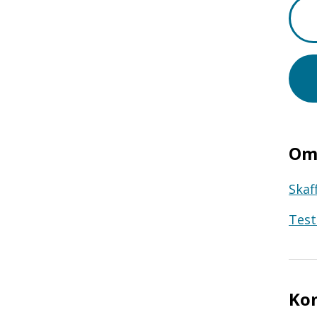
Om 
Skaf
Test
Ko