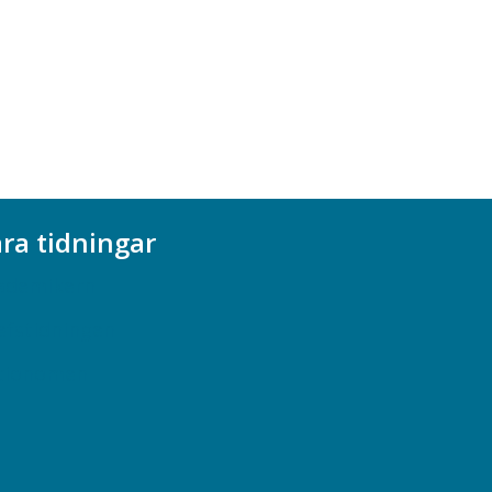
ra tidningar
ademikern
efstidningen
cionomen