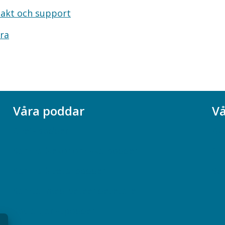
akt och support
ra
Våra poddar
Vå
Chefspodden
Ak
Samhällsekonomiska podden
Ch
Samhällsvetarpodden
So
Samtal med beteendevetare
Socialtjänstpodden