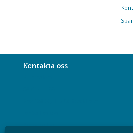
Kont
Spär
Kontakta oss
Bli medlem
08-617 44 00
Box 128 00, 112 96 Stockholm
Jobba hos oss
Presskontakt