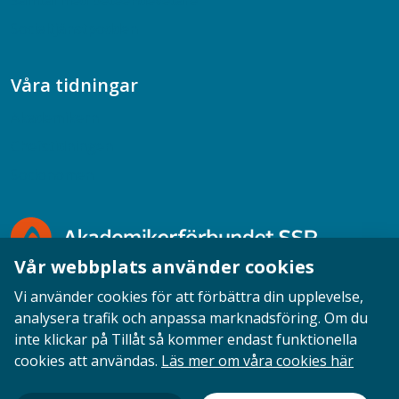
Samtal med beteendevetare
Socialtjänstpodden
Våra tidningar
Akademikern
Chefstidningen
Socionomen
Vår webbplats använder cookies
Vi använder cookies för att förbättra din upplevelse,
analysera trafik och anpassa marknadsföring. Om du
inte klickar på Tillåt så kommer endast funktionella
Opinion
English
Personuppgifter
Cookies
cookies att användas.
Läs mer om våra cookies här