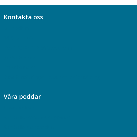
Kontakta oss
Bli medlem
08-617 44 00
Box 128 00, 112 96 Stockholm
Jobba hos oss
Presskontakt
Dina försäkringar i Akademikerförsäkring
Våra poddar
Chefspodden
Samhällsekonomiska podden
Samhällsvetarpodden