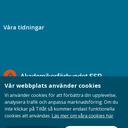
Samtal med beteendevetare
Socialtjänstpodden
Våra tidningar
Akademikern
Chefstidningen
Socionomen
Vår webbplats använder cookies
Vi använder cookies för att förbättra din upplevelse,
analysera trafik och anpassa marknadsföring. Om du
inte klickar på Tillåt så kommer endast funktionella
Opinion
English
Personuppgifter
Cookies
cookies att användas.
Läs mer om våra cookies här