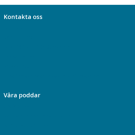
Kontakta oss
Bli medlem
08-617 44 00
Box 128 00, 112 96 Stockholm
Jobba hos oss
Presskontakt
Dina försäkringar i Akademikerförsäkring
Våra poddar
Chefspodden
Samhällsekonomiska podden
Samhällsvetarpodden