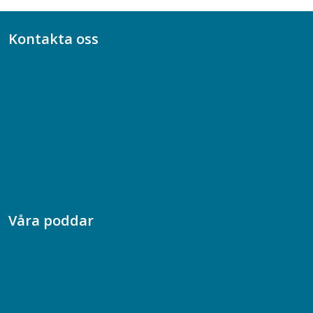
Kontakta oss
Bli medlem
08-617 44 00
Box 128 00, 112 96 Stockholm
Jobba hos oss
Presskontakt
Dina försäkringar i Akademikerförsäkring
Våra poddar
Chefspodden
Samhällsekonomiska podden
Samhällsvetarpodden