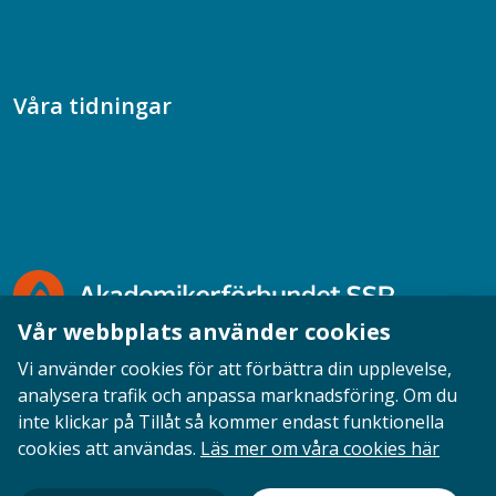
Samtal med beteendevetare
Socialtjänstpodden
Våra tidningar
Akademikern
Chefstidningen
Socionomen
Vår webbplats använder cookies
Vi använder cookies för att förbättra din upplevelse,
analysera trafik och anpassa marknadsföring. Om du
inte klickar på Tillåt så kommer endast funktionella
Opinion
English
Personuppgifter
Cookies
cookies att användas.
Läs mer om våra cookies här