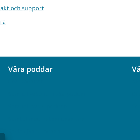
akt och support
ra
Våra poddar
Vå
Chefspodden
Ak
Samhällsekonomiska podden
Ch
Samhällsvetarpodden
So
Samtal med beteendevetare
Socialtjänstpodden