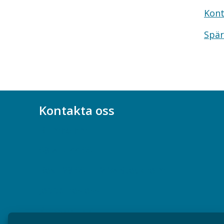
Kont
Spär
Kontakta oss
Bli medlem
08-617 44 00
Box 128 00, 112 96 Stockholm
Jobba hos oss
Presskontakt