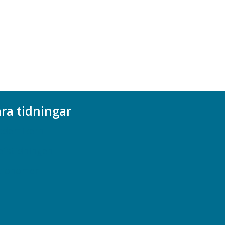
ra tidningar
ademikern
efstidningen
cionomen