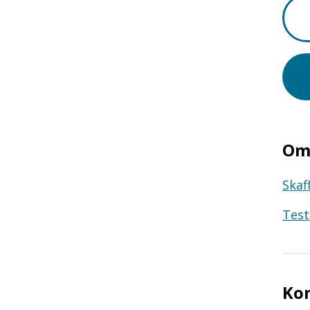
Om 
Skaf
Test
Ko