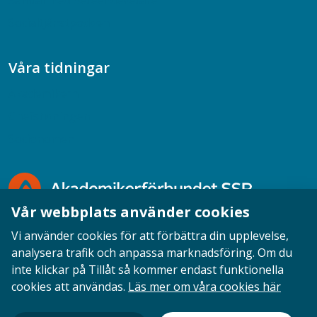
Samtal med beteendevetare
Socialtjänstpodden
Våra tidningar
Akademikern
Chefstidningen
Socionomen
Vår webbplats använder cookies
Vi använder cookies för att förbättra din upplevelse,
analysera trafik och anpassa marknadsföring. Om du
inte klickar på Tillåt så kommer endast funktionella
Opinion
English
Personuppgifter
Cookies
cookies att användas.
Läs mer om våra cookies här