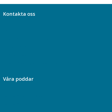
Kontakta oss
Bli medlem
08-617 44 00
Box 128 00, 112 96 Stockholm
Jobba hos oss
Presskontakt
Dina försäkringar i Akademikerförsäkring
Våra poddar
Chefspodden
Samhällsekonomiska podden
Samhällsvetarpodden