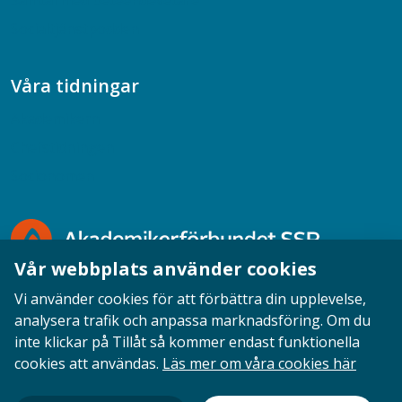
Samtal med beteendevetare
Socialtjänstpodden
Våra tidningar
Akademikern
Chefstidningen
Socionomen
Vår webbplats använder cookies
Vi använder cookies för att förbättra din upplevelse,
analysera trafik och anpassa marknadsföring. Om du
inte klickar på Tillåt så kommer endast funktionella
Opinion
English
Personuppgifter
Cookies
cookies att användas.
Läs mer om våra cookies här