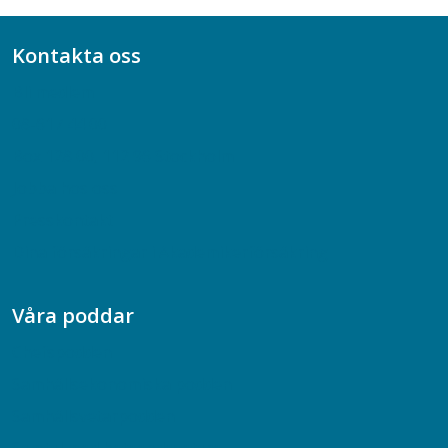
Kontakta oss
Bli medlem
08-617 44 00
Box 128 00, 112 96 Stockholm
Jobba hos oss
Presskontakt
Dina försäkringar i Akademikerförsäkring
Våra poddar
Chefspodden
Samhällsekonomiska podden
Samhällsvetarpodden