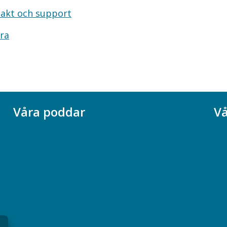
akt och support
ra
Våra poddar
Vå
Chefspodden
Ak
Samhällsekonomiska podden
Ch
Samhällsvetarpodden
So
Samtal med beteendevetare
Socialtjänstpodden