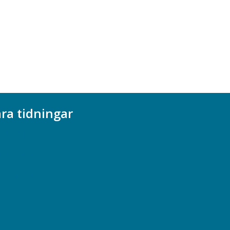
ra tidningar
ademikern
efstidningen
cionomen