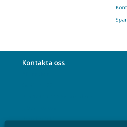
Kont
Spär
Kontakta oss
Bli medlem
08-617 44 00
Box 128 00, 112 96 Stockholm
Jobba hos oss
Presskontakt