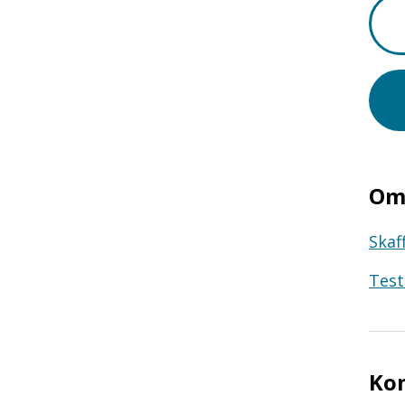
Om 
Skaf
Test
Ko