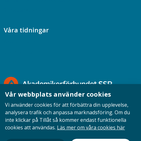
Samtal med beteendevetare
Socialtjänstpodden
Våra tidningar
Akademikern
Chefstidningen
Socionomen
Vår webbplats använder cookies
Vi använder cookies för att förbättra din upplevelse,
analysera trafik och anpassa marknadsföring. Om du
inte klickar på Tillåt så kommer endast funktionella
Opinion
English
Personuppgifter
Cookies
cookies att användas.
Läs mer om våra cookies här