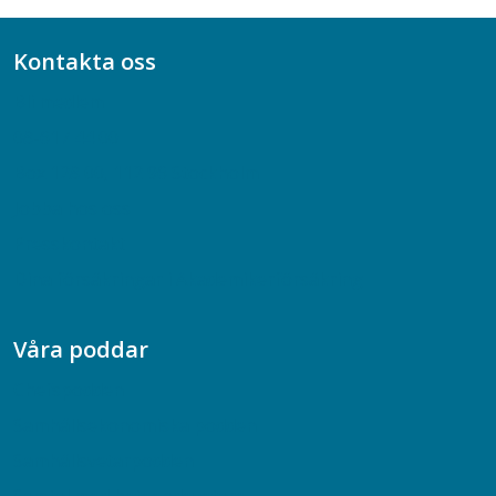
Kontakta oss
Bli medlem
08-617 44 00
Box 128 00, 112 96 Stockholm
Jobba hos oss
Presskontakt
Dina försäkringar i Akademikerförsäkring
Våra poddar
Chefspodden
Samhällsekonomiska podden
Samhällsvetarpodden