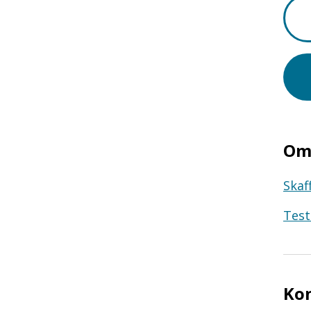
Om 
Skaf
Test
Ko