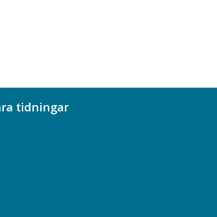
ra tidningar
ademikern
efstidningen
cionomen