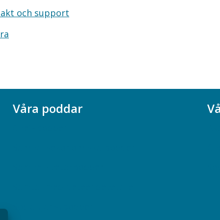
akt och support
ra
Våra poddar
Vå
Chefspodden
Ak
Samhällsekonomiska podden
Ch
Samhällsvetarpodden
So
Samtal med beteendevetare
Socialtjänstpodden