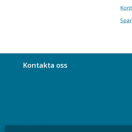
Kont
Spär
Kontakta oss
Bli medlem
08-617 44 00
Box 128 00, 112 96 Stockholm
Jobba hos oss
Presskontakt