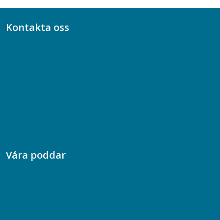
Kontakta oss
Bli medlem
08-617 44 00
Box 128 00, 112 96 Stockholm
Jobba hos oss
Presskontakt
Dina försäkringar i Akademikerförsäkring
Våra poddar
Chefspodden
Samhällsekonomiska podden
Samhällsvetarpodden