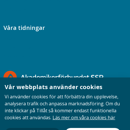
Samtal med beteendevetare
Socialtjänstpodden
Våra tidningar
Akademikern
Chefstidningen
Socionomen
Vår webbplats använder cookies
Vi använder cookies för att förbättra din upplevelse,
analysera trafik och anpassa marknadsföring. Om du
inte klickar på Tillåt så kommer endast funktionella
Opinion
English
Personuppgifter
Cookies
cookies att användas.
Läs mer om våra cookies här