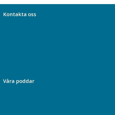
Kontakta oss
Bli medlem
08-617 44 00
Box 128 00, 112 96 Stockholm
Jobba hos oss
Presskontakt
Dina försäkringar i Akademikerförsäkring
Våra poddar
Chefspodden
Samhällsekonomiska podden
Samhällsvetarpodden