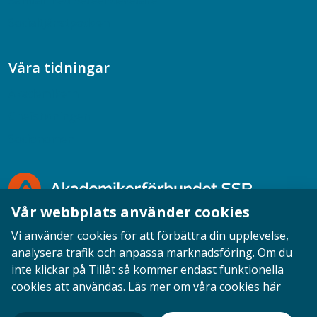
Samtal med beteendevetare
Socialtjänstpodden
Våra tidningar
Akademikern
Chefstidningen
Socionomen
Vår webbplats använder cookies
Vi använder cookies för att förbättra din upplevelse,
analysera trafik och anpassa marknadsföring. Om du
inte klickar på Tillåt så kommer endast funktionella
Opinion
English
Personuppgifter
Cookies
cookies att användas.
Läs mer om våra cookies här