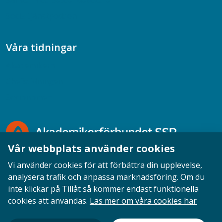
Samtal med beteendevetare
Socialtjänstpodden
Våra tidningar
Akademikern
Chefstidningen
Socionomen
Vår webbplats använder cookies
Vi använder cookies för att förbättra din upplevelse,
analysera trafik och anpassa marknadsföring. Om du
inte klickar på Tillåt så kommer endast funktionella
Opinion
English
Personuppgifter
Cookies
cookies att användas.
Läs mer om våra cookies här