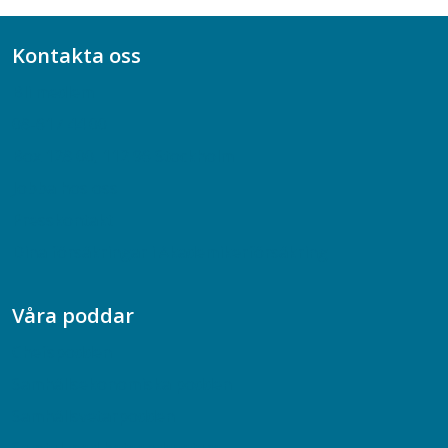
Kontakta oss
Bli medlem
08-617 44 00
Box 128 00, 112 96 Stockholm
Jobba hos oss
Presskontakt
Dina försäkringar i Akademikerförsäkring
Våra poddar
Chefspodden
Samhällsekonomiska podden
Samhällsvetarpodden