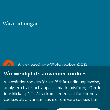
Samtal med beteendevetare
Socialtjänstpodden
Våra tidningar
Akademikern
Chefstidningen
Socionomen
Vår webbplats använder cookies
Vi använder cookies för att förbättra din upplevelse,
analysera trafik och anpassa marknadsföring. Om du
inte klickar på Tillåt så kommer endast funktionella
Opinion
English
Personuppgifter
Cookies
cookies att användas.
Läs mer om våra cookies här