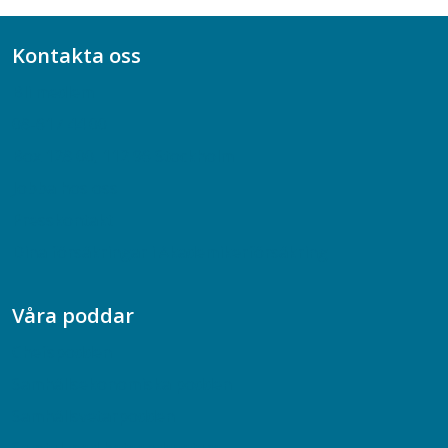
Kontakta oss
Bli medlem
08-617 44 00
Box 128 00, 112 96 Stockholm
Jobba hos oss
Presskontakt
Dina försäkringar i Akademikerförsäkring
Våra poddar
Chefspodden
Samhällsekonomiska podden
Samhällsvetarpodden