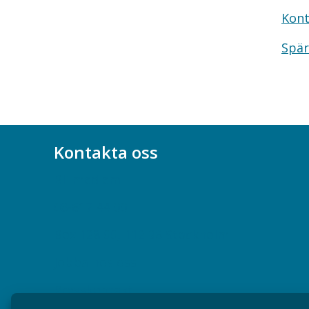
Kont
Spär
Kontakta oss
Bli medlem
08-617 44 00
Box 128 00, 112 96 Stockholm
Jobba hos oss
Presskontakt