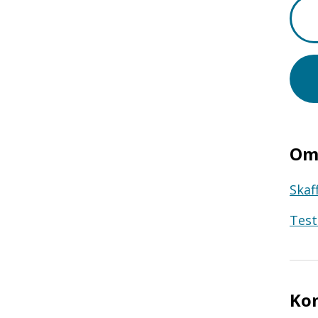
Om 
Skaf
Test
Ko