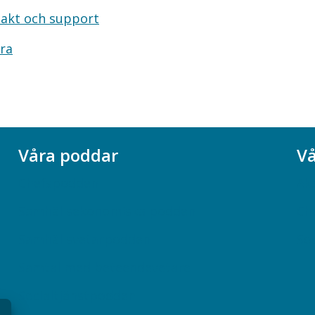
akt och support
ra
Våra poddar
Vå
Chefspodden
Ak
Samhällsekonomiska podden
Ch
Samhällsvetarpodden
So
Samtal med beteendevetare
Socialtjänstpodden