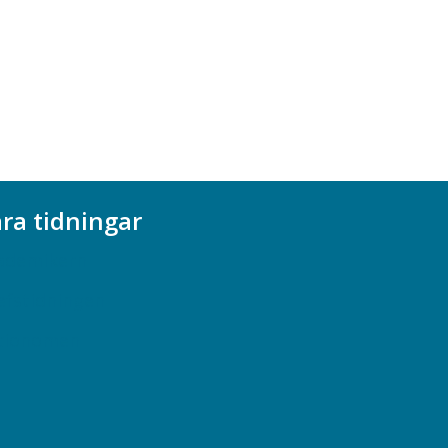
ra tidningar
ademikern
efstidningen
cionomen