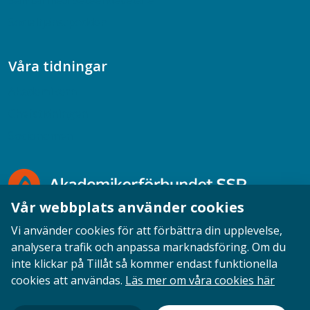
Samtal med beteendevetare
Socialtjänstpodden
Våra tidningar
Akademikern
Chefstidningen
Socionomen
Vår webbplats använder cookies
Vi använder cookies för att förbättra din upplevelse,
analysera trafik och anpassa marknadsföring. Om du
inte klickar på Tillåt så kommer endast funktionella
Opinion
English
Personuppgifter
Cookies
cookies att användas.
Läs mer om våra cookies här