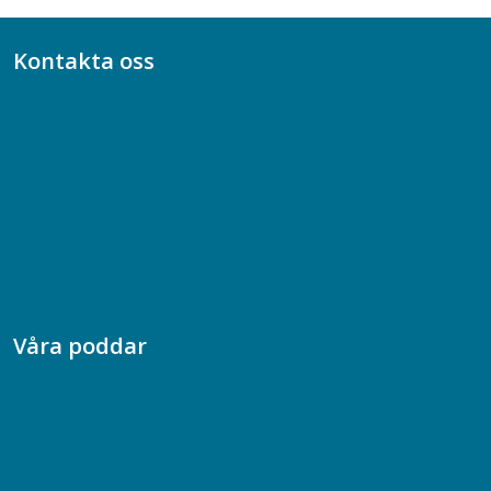
Kontakta oss
Bli medlem
08-617 44 00
Box 128 00, 112 96 Stockholm
Jobba hos oss
Presskontakt
Dina försäkringar i Akademikerförsäkring
Våra poddar
Chefspodden
Samhällsekonomiska podden
Samhällsvetarpodden