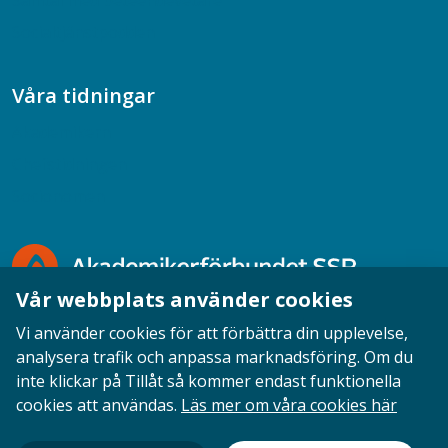
Samtal med beteendevetare
Socialtjänstpodden
Våra tidningar
Akademikern
Chefstidningen
Socionomen
Vår webbplats använder cookies
Vi använder cookies för att förbättra din upplevelse,
analysera trafik och anpassa marknadsföring. Om du
inte klickar på Tillåt så kommer endast funktionella
Opinion
English
Personuppgifter
Cookies
cookies att användas.
Läs mer om våra cookies här