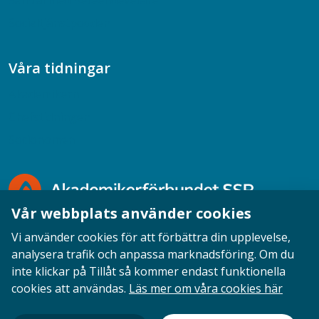
Samtal med beteendevetare
Socialtjänstpodden
Våra tidningar
Akademikern
Chefstidningen
Socionomen
Vår webbplats använder cookies
Vi använder cookies för att förbättra din upplevelse,
analysera trafik och anpassa marknadsföring. Om du
inte klickar på Tillåt så kommer endast funktionella
Opinion
English
Personuppgifter
Cookies
cookies att användas.
Läs mer om våra cookies här