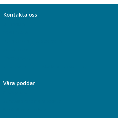
Kontakta oss
Bli medlem
08-617 44 00
Box 128 00, 112 96 Stockholm
Jobba hos oss
Presskontakt
Dina försäkringar i Akademikerförsäkring
Våra poddar
Chefspodden
Samhällsekonomiska podden
Samhällsvetarpodden