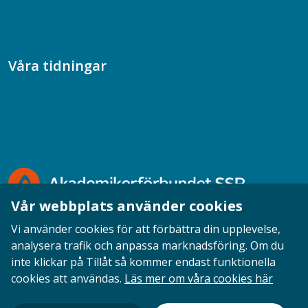
Samtal med beteendevetare
Socialtjänstpodden
Våra tidningar
Akademikern
Chefstidningen
Socionomen
Vår webbplats använder cookies
Vi använder cookies för att förbättra din upplevelse,
analysera trafik och anpassa marknadsföring. Om du
inte klickar på Tillåt så kommer endast funktionella
Opinion
English
Personuppgifter
Cookies
cookies att användas.
Läs mer om våra cookies här