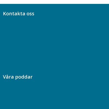
Kontakta oss
Bli medlem
08-617 44 00
Box 128 00, 112 96 Stockholm
Jobba hos oss
Presskontakt
Dina försäkringar i Akademikerförsäkring
Våra poddar
Chefspodden
Samhällsekonomiska podden
Samhällsvetarpodden