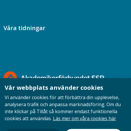
Samtal med beteendevetare
Socialtjänstpodden
Våra tidningar
Akademikern
Chefstidningen
Socionomen
Vår webbplats använder cookies
Vi använder cookies för att förbättra din upplevelse,
analysera trafik och anpassa marknadsföring. Om du
inte klickar på Tillåt så kommer endast funktionella
Opinion
English
Personuppgifter
Cookies
cookies att användas.
Läs mer om våra cookies här