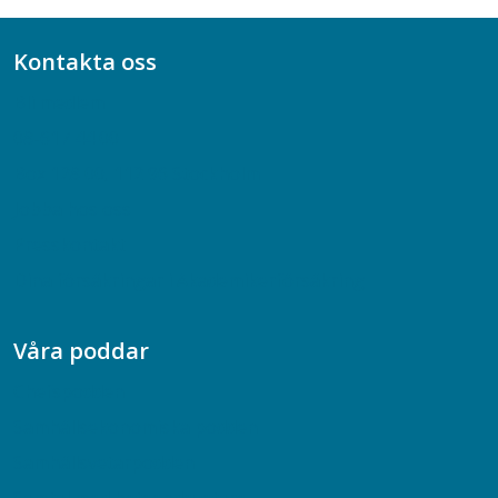
Kontakta oss
Bli medlem
08-617 44 00
Box 128 00, 112 96 Stockholm
Jobba hos oss
Presskontakt
Dina försäkringar i Akademikerförsäkring
Våra poddar
Chefspodden
Samhällsekonomiska podden
Samhällsvetarpodden