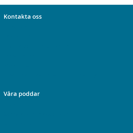
Kontakta oss
Bli medlem
08-617 44 00
Box 128 00, 112 96 Stockholm
Jobba hos oss
Presskontakt
Dina försäkringar i Akademikerförsäkring
Våra poddar
Chefspodden
Samhällsekonomiska podden
Samhällsvetarpodden