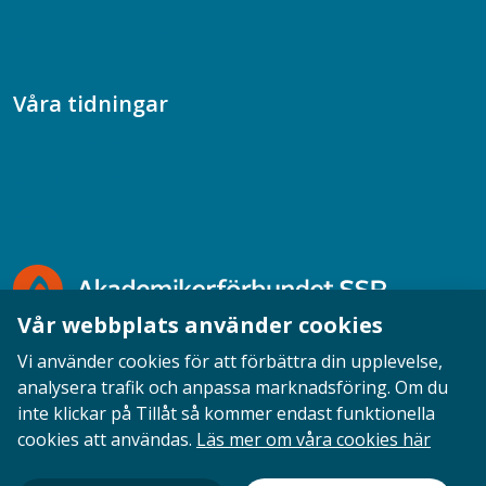
Samtal med beteendevetare
Socialtjänstpodden
Våra tidningar
Akademikern
Chefstidningen
Socionomen
Vår webbplats använder cookies
Vi använder cookies för att förbättra din upplevelse,
analysera trafik och anpassa marknadsföring. Om du
inte klickar på Tillåt så kommer endast funktionella
Opinion
English
Personuppgifter
Cookies
cookies att användas.
Läs mer om våra cookies här