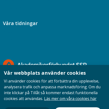
Samtal med beteendevetare
Socialtjänstpodden
Våra tidningar
Akademikern
Chefstidningen
Socionomen
Vår webbplats använder cookies
Vi använder cookies för att förbättra din upplevelse,
analysera trafik och anpassa marknadsföring. Om du
inte klickar på Tillåt så kommer endast funktionella
Opinion
English
Personuppgifter
Cookies
cookies att användas.
Läs mer om våra cookies här