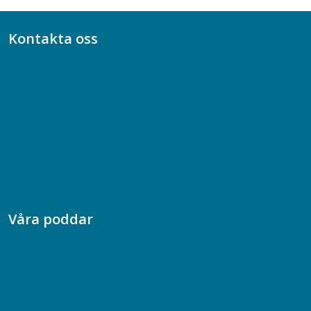
Kontakta oss
Bli medlem
08-617 44 00
Box 128 00, 112 96 Stockholm
Jobba hos oss
Presskontakt
Dina försäkringar i Akademikerförsäkring
Våra poddar
Chefspodden
Samhällsekonomiska podden
Samhällsvetarpodden