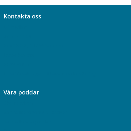
Kontakta oss
Bli medlem
08-617 44 00
Box 128 00, 112 96 Stockholm
Jobba hos oss
Presskontakt
Dina försäkringar i Akademikerförsäkring
Våra poddar
Chefspodden
Samhällsekonomiska podden
Samhällsvetarpodden