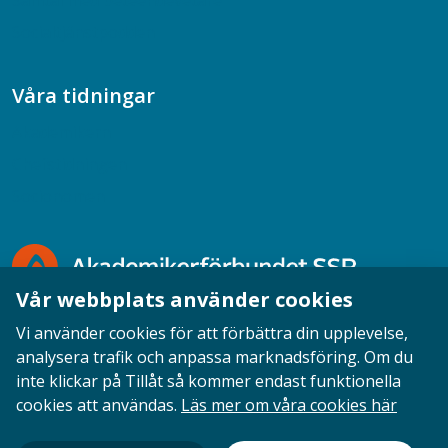
Samtal med beteendevetare
Socialtjänstpodden
Våra tidningar
Akademikern
Chefstidningen
Socionomen
Vår webbplats använder cookies
Vi använder cookies för att förbättra din upplevelse,
analysera trafik och anpassa marknadsföring. Om du
inte klickar på Tillåt så kommer endast funktionella
Opinion
English
Personuppgifter
Cookies
cookies att användas.
Läs mer om våra cookies här