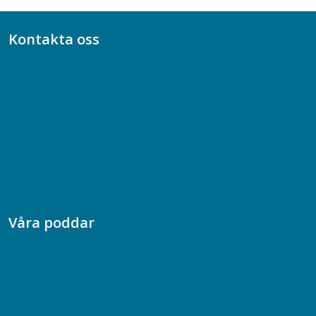
Kontakta oss
Bli medlem
08-617 44 00
Box 128 00, 112 96 Stockholm
Jobba hos oss
Presskontakt
Dina försäkringar i Akademikerförsäkring
Våra poddar
Chefspodden
Samhällsekonomiska podden
Samhällsvetarpodden