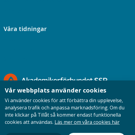
Samtal med beteendevetare
Socialtjänstpodden
Våra tidningar
Akademikern
Chefstidningen
Socionomen
Vår webbplats använder cookies
Vi använder cookies för att förbättra din upplevelse,
analysera trafik och anpassa marknadsföring. Om du
inte klickar på Tillåt så kommer endast funktionella
Opinion
English
Personuppgifter
Cookies
cookies att användas.
Läs mer om våra cookies här