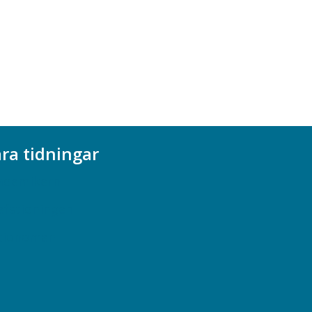
ra tidningar
ademikern
efstidningen
cionomen