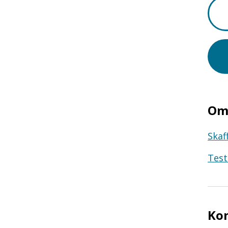
Om 
Skaf
Test
Ko