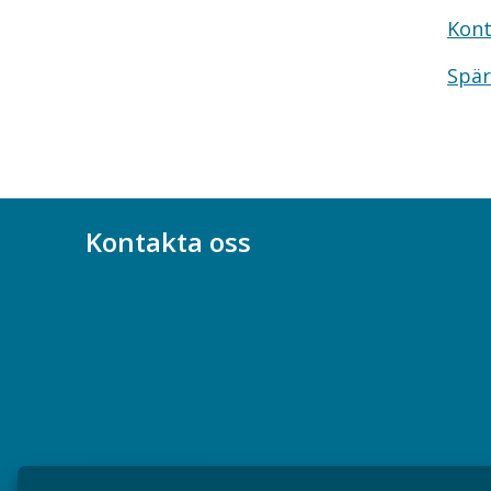
Kont
Spär
Kontakta oss
Bli medlem
08-617 44 00
Box 128 00, 112 96 Stockholm
Jobba hos oss
Presskontakt