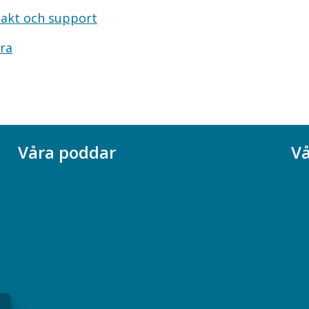
akt och support
ra
Våra poddar
Vå
Chefspodden
Ak
Samhällsekonomiska podden
Ch
Samhällsvetarpodden
So
Samtal med beteendevetare
Socialtjänstpodden