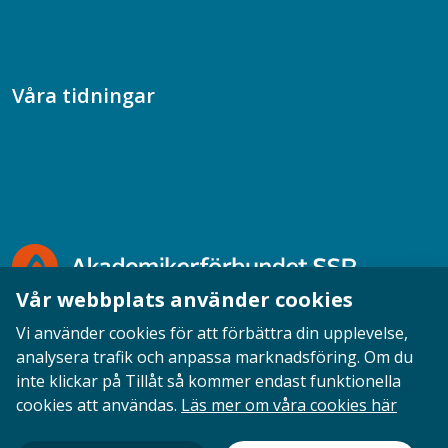
Samtal med beteendevetare
Socialtjänstpodden
Våra tidningar
Akademikern
Chefstidningen
Socionomen
Vår webbplats använder cookies
Vi använder cookies för att förbättra din upplevelse,
analysera trafik och anpassa marknadsföring. Om du
inte klickar på Tillåt så kommer endast funktionella
Opinion
English
Personuppgifter
Cookies
cookies att användas.
Läs mer om våra cookies här