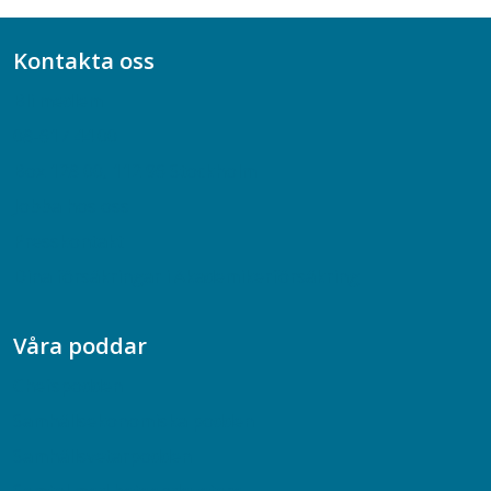
Kontakta oss
Bli medlem
08-617 44 00
Box 128 00, 112 96 Stockholm
Jobba hos oss
Presskontakt
Dina försäkringar i Akademikerförsäkring
Våra poddar
Chefspodden
Samhällsekonomiska podden
Samhällsvetarpodden