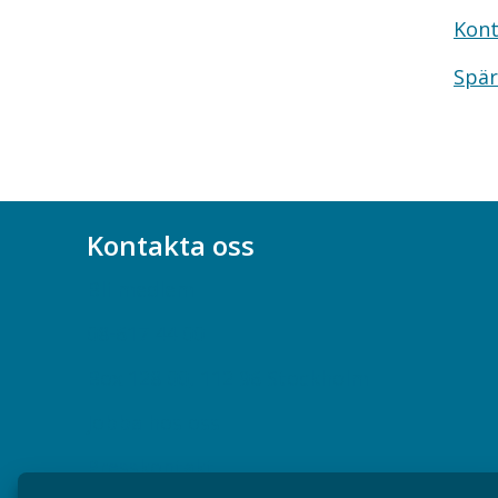
Kont
Spär
Kontakta oss
Bli medlem
08-617 44 00
Box 128 00, 112 96 Stockholm
Jobba hos oss
Presskontakt