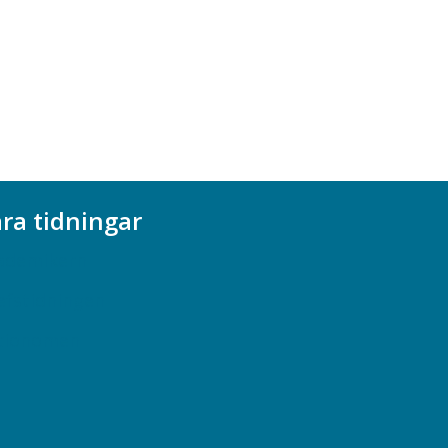
ra tidningar
ademikern
efstidningen
cionomen