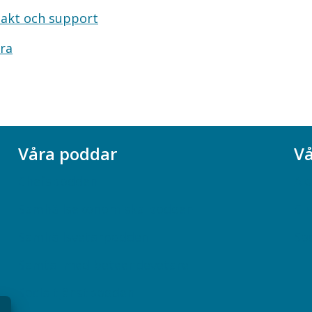
akt och support
ra
Våra poddar
Vå
Chefspodden
Ak
Samhällsekonomiska podden
Ch
Samhällsvetarpodden
So
Samtal med beteendevetare
Socialtjänstpodden