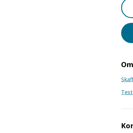
Om 
Skaf
Test
Ko