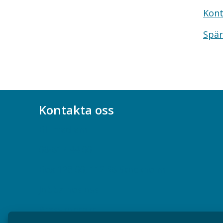
Kont
Spär
Kontakta oss
Bli medlem
08-617 44 00
Box 128 00, 112 96 Stockholm
Jobba hos oss
Presskontakt