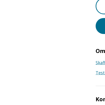
Om 
Skaf
Test
Ko