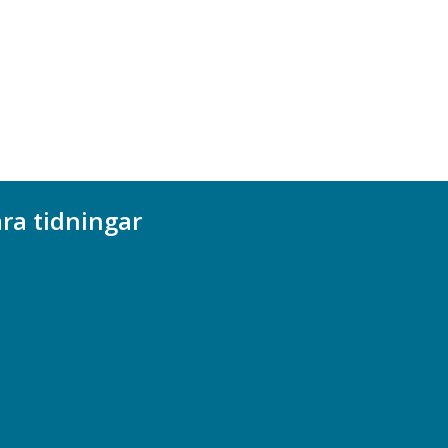
ra tidningar
ademikern
efstidningen
cionomen