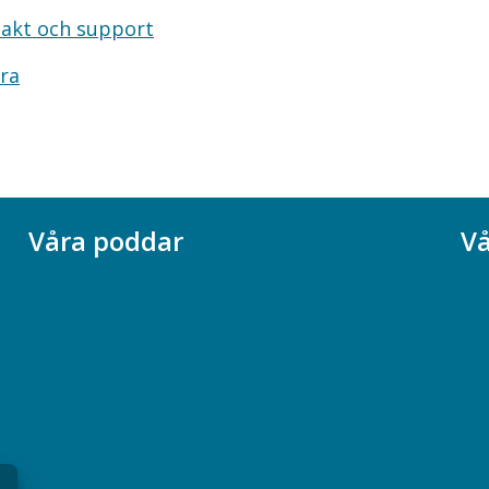
akt och support
ra
Våra poddar
Vå
Chefspodden
Ak
Samhällsekonomiska podden
Ch
Samhällsvetarpodden
So
Samtal med beteendevetare
Socialtjänstpodden