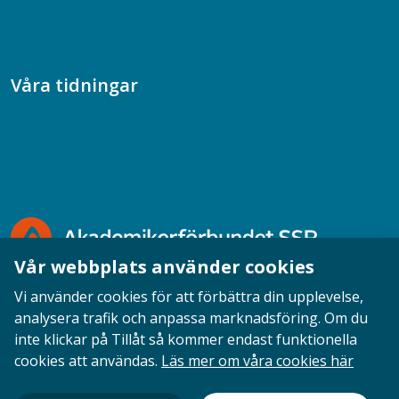
Samtal med beteendevetare
Socialtjänstpodden
Våra tidningar
Akademikern
Chefstidningen
Socionomen
Vår webbplats använder cookies
Vi använder cookies för att förbättra din upplevelse,
analysera trafik och anpassa marknadsföring. Om du
inte klickar på Tillåt så kommer endast funktionella
Opinion
English
Personuppgifter
Cookies
cookies att användas.
Läs mer om våra cookies här