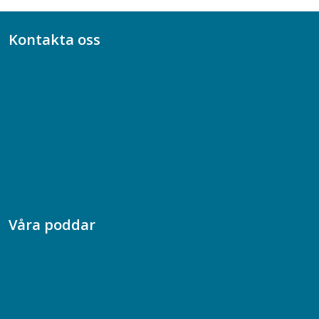
Kontakta oss
Bli medlem
08-617 44 00
Box 128 00, 112 96 Stockholm
Jobba hos oss
Presskontakt
Dina försäkringar i Akademikerförsäkring
Våra poddar
Chefspodden
Samhällsekonomiska podden
Samhällsvetarpodden