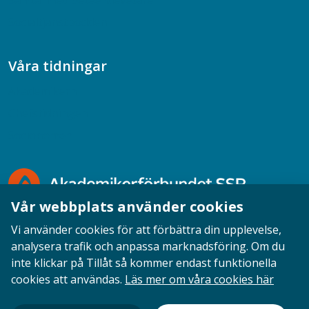
Samtal med beteendevetare
Socialtjänstpodden
Våra tidningar
Akademikern
Chefstidningen
Socionomen
Vår webbplats använder cookies
Vi använder cookies för att förbättra din upplevelse,
analysera trafik och anpassa marknadsföring. Om du
inte klickar på Tillåt så kommer endast funktionella
Opinion
English
Personuppgifter
Cookies
cookies att användas.
Läs mer om våra cookies här