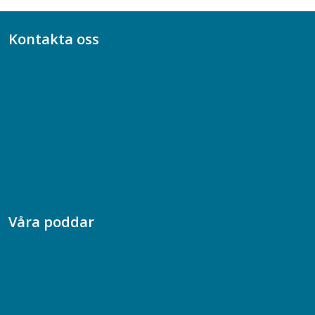
Kontakta oss
Bli medlem
08-617 44 00
Box 128 00, 112 96 Stockholm
Jobba hos oss
Presskontakt
Dina försäkringar i Akademikerförsäkring
Våra poddar
Chefspodden
Samhällsekonomiska podden
Samhällsvetarpodden