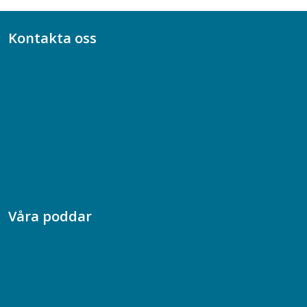
Kontakta oss
Bli medlem
08-617 44 00
Box 128 00, 112 96 Stockholm
Jobba hos oss
Presskontakt
Dina försäkringar i Akademikerförsäkring
Våra poddar
Chefspodden
Samhällsekonomiska podden
Samhällsvetarpodden