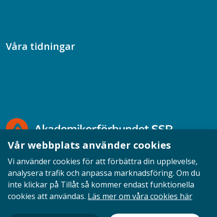
Samtal med beteendevetare
Socialtjänstpodden
Våra tidningar
Akademikern
Chefstidningen
Socionomen
Vår webbplats använder cookies
Vi använder cookies för att förbättra din upplevelse,
analysera trafik och anpassa marknadsföring. Om du
inte klickar på Tillåt så kommer endast funktionella
Opinion
English
Personuppgifter
Cookies
cookies att användas.
Läs mer om våra cookies här