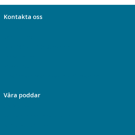
Kontakta oss
Bli medlem
08-617 44 00
Box 128 00, 112 96 Stockholm
Jobba hos oss
Presskontakt
Dina försäkringar i Akademikerförsäkring
Våra poddar
Chefspodden
Samhällsekonomiska podden
Samhällsvetarpodden