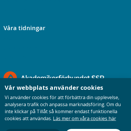
Samtal med beteendevetare
Socialtjänstpodden
Våra tidningar
Akademikern
Chefstidningen
Socionomen
Vår webbplats använder cookies
Vi använder cookies för att förbättra din upplevelse,
analysera trafik och anpassa marknadsföring. Om du
inte klickar på Tillåt så kommer endast funktionella
Opinion
English
Personuppgifter
Cookies
cookies att användas.
Läs mer om våra cookies här