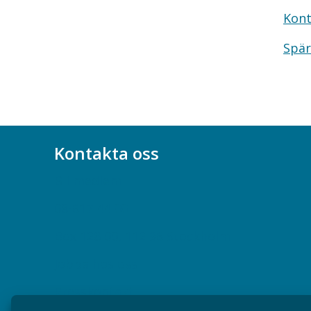
Kont
Spär
Kontakta oss
Bli medlem
08-617 44 00
Box 128 00, 112 96 Stockholm
Jobba hos oss
Presskontakt