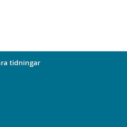
ra tidningar
ademikern
efstidningen
cionomen