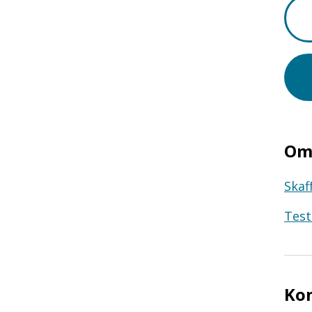
Om 
Skaf
Test
Ko