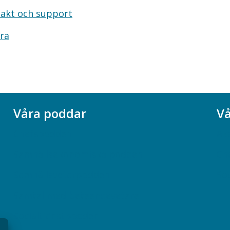
akt och support
ra
Våra poddar
Vå
Chefspodden
Ak
Samhällsekonomiska podden
Ch
Samhällsvetarpodden
So
Samtal med beteendevetare
Socialtjänstpodden