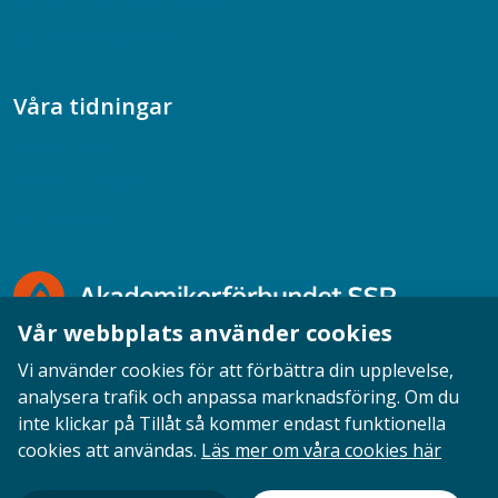
Samtal med beteendevetare
Socialtjänstpodden
Våra tidningar
Akademikern
Chefstidningen
Socionomen
Vår webbplats använder cookies
Vi använder cookies för att förbättra din upplevelse,
analysera trafik och anpassa marknadsföring. Om du
inte klickar på Tillåt så kommer endast funktionella
Opinion
English
Personuppgifter
Cookies
cookies att användas.
Läs mer om våra cookies här