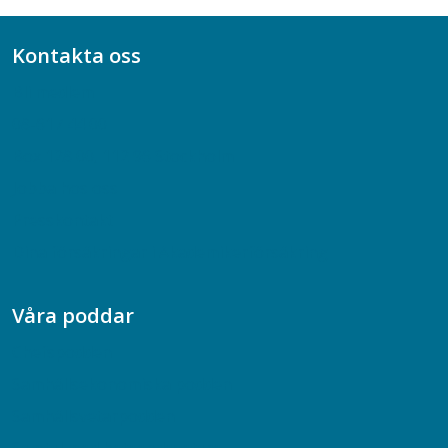
Kontakta oss
Bli medlem
08-617 44 00
Box 128 00, 112 96 Stockholm
Jobba hos oss
Presskontakt
Dina försäkringar i Akademikerförsäkring
Våra poddar
Chefspodden
Samhällsekonomiska podden
Samhällsvetarpodden