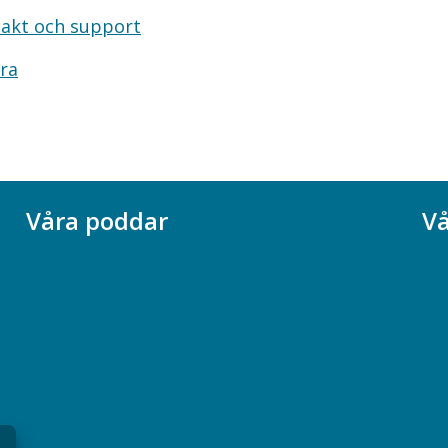
akt och support
ra
Våra poddar
Vå
Chefspodden
Ak
Samhällsekonomiska podden
Ch
Samhällsvetarpodden
So
Samtal med beteendevetare
Socialtjänstpodden