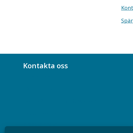
Kont
Spär
Kontakta oss
Bli medlem
08-617 44 00
Box 128 00, 112 96 Stockholm
Jobba hos oss
Presskontakt