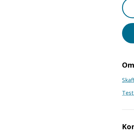
Om 
Skaf
Test
Ko