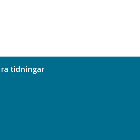
ra tidningar
ademikern
efstidningen
cionomen