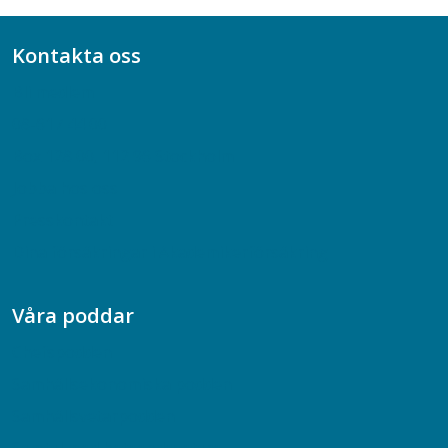
Kontakta oss
Bli medlem
08-617 44 00
Box 128 00, 112 96 Stockholm
Jobba hos oss
Presskontakt
Dina försäkringar i Akademikerförsäkring
Våra poddar
Chefspodden
Samhällsekonomiska podden
Samhällsvetarpodden