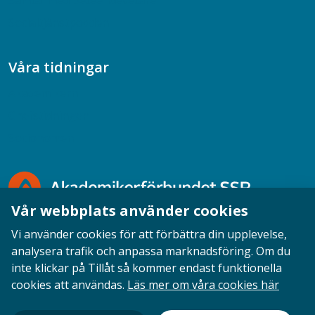
Samtal med beteendevetare
Socialtjänstpodden
Våra tidningar
Akademikern
Chefstidningen
Socionomen
Vår webbplats använder cookies
Vi använder cookies för att förbättra din upplevelse,
analysera trafik och anpassa marknadsföring. Om du
inte klickar på Tillåt så kommer endast funktionella
Opinion
English
Personuppgifter
Cookies
cookies att användas.
Läs mer om våra cookies här