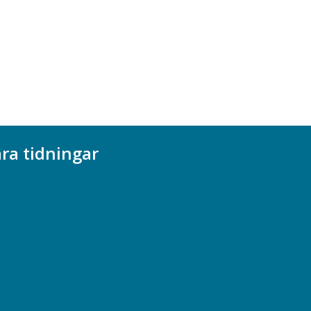
ra tidningar
ademikern
efstidningen
cionomen