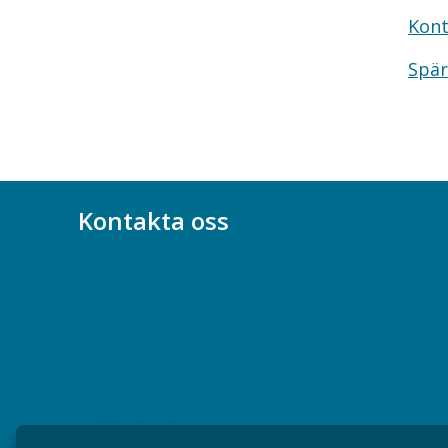
Kont
Spär
Kontakta oss
Bli medlem
08-617 44 00
Box 128 00, 112 96 Stockholm
Jobba hos oss
Presskontakt