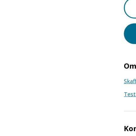
Om 
Skaf
Test
Ko