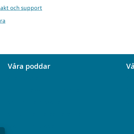
akt och support
ra
Våra poddar
Vå
Chefspodden
Ak
Samhällsekonomiska podden
Ch
Samhällsvetarpodden
So
Samtal med beteendevetare
Socialtjänstpodden