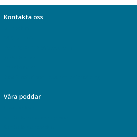
Kontakta oss
Bli medlem
08-617 44 00
Box 128 00, 112 96 Stockholm
Jobba hos oss
Presskontakt
Dina försäkringar i Akademikerförsäkring
Våra poddar
Chefspodden
Samhällsekonomiska podden
Samhällsvetarpodden