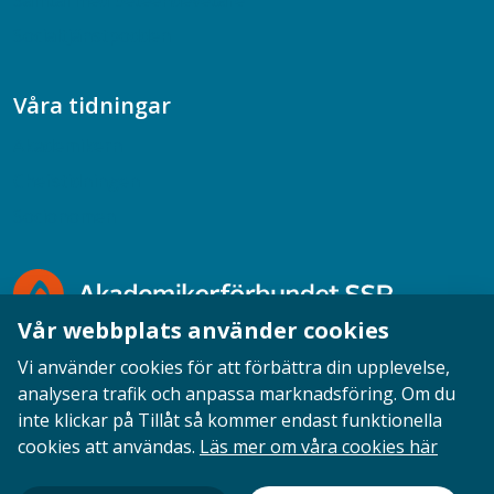
Samtal med beteendevetare
Socialtjänstpodden
Våra tidningar
Akademikern
Chefstidningen
Socionomen
Vår webbplats använder cookies
Vi använder cookies för att förbättra din upplevelse,
analysera trafik och anpassa marknadsföring. Om du
inte klickar på Tillåt så kommer endast funktionella
Opinion
English
Personuppgifter
Cookies
cookies att användas.
Läs mer om våra cookies här