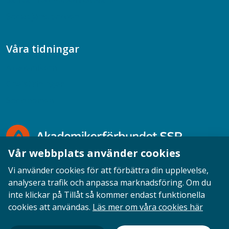
Samtal med beteendevetare
Socialtjänstpodden
Våra tidningar
Akademikern
Chefstidningen
Socionomen
Vår webbplats använder cookies
Vi använder cookies för att förbättra din upplevelse,
analysera trafik och anpassa marknadsföring. Om du
inte klickar på Tillåt så kommer endast funktionella
Opinion
English
Personuppgifter
Cookies
cookies att användas.
Läs mer om våra cookies här