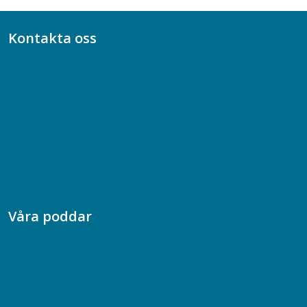
Kontakta oss
Bli medlem
08-617 44 00
Box 128 00, 112 96 Stockholm
Jobba hos oss
Presskontakt
Dina försäkringar i Akademikerförsäkring
Våra poddar
Chefspodden
Samhällsekonomiska podden
Samhällsvetarpodden