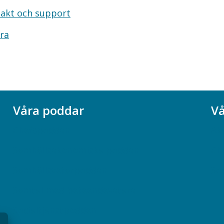
akt och support
ra
Våra poddar
Vå
Chefspodden
Ak
Samhällsekonomiska podden
Ch
Samhällsvetarpodden
So
Samtal med beteendevetare
Socialtjänstpodden