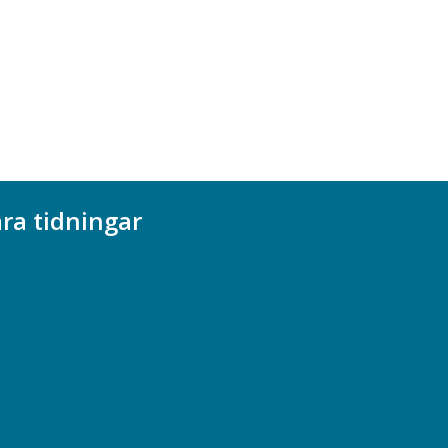
ra tidningar
ademikern
efstidningen
cionomen