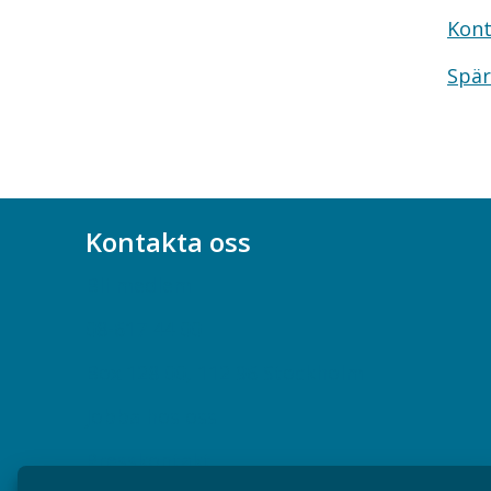
Kont
Spär
Kontakta oss
Bli medlem
08-617 44 00
Box 128 00, 112 96 Stockholm
Jobba hos oss
Presskontakt