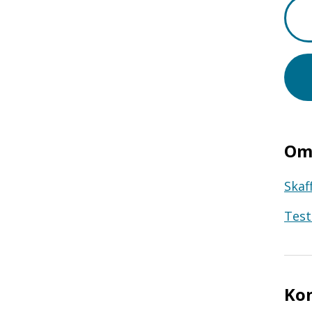
Om 
Skaf
Test
Ko