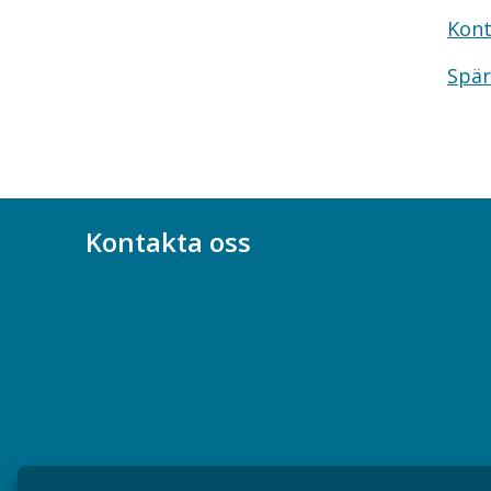
Kont
Spär
Kontakta oss
Bli medlem
08-617 44 00
Box 128 00, 112 96 Stockholm
Jobba hos oss
Presskontakt