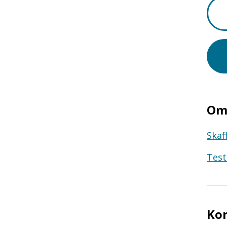
Om 
Skaf
Test
Ko