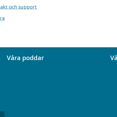
akt och support
ra
Våra poddar
Vå
Chefspodden
Ak
Samhällsekonomiska podden
Ch
Samhällsvetarpodden
So
Samtal med beteendevetare
Socialtjänstpodden