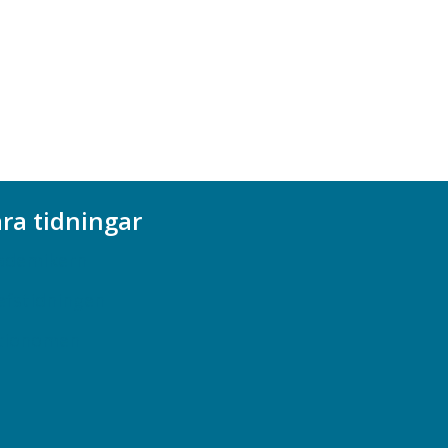
ra tidningar
ademikern
efstidningen
cionomen