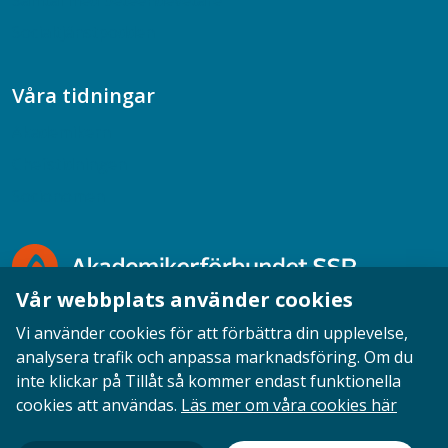
Samtal med beteendevetare
Socialtjänstpodden
Våra tidningar
Akademikern
Chefstidningen
Socionomen
Vår webbplats använder cookies
Vi använder cookies för att förbättra din upplevelse,
analysera trafik och anpassa marknadsföring. Om du
inte klickar på Tillåt så kommer endast funktionella
Opinion
English
Personuppgifter
Cookies
cookies att användas.
Läs mer om våra cookies här