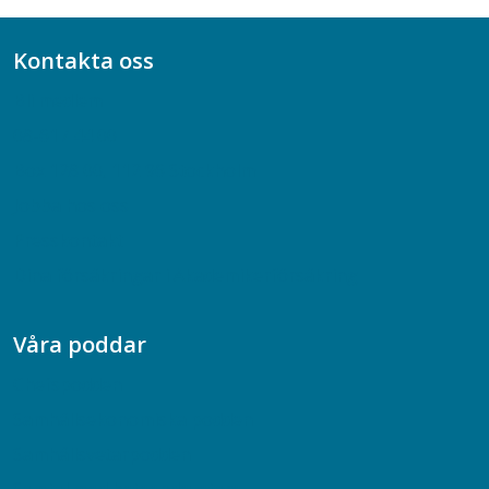
Kontakta oss
Bli medlem
08-617 44 00
Box 128 00, 112 96 Stockholm
Jobba hos oss
Presskontakt
Dina försäkringar i Akademikerförsäkring
Våra poddar
Chefspodden
Samhällsekonomiska podden
Samhällsvetarpodden