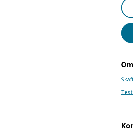
Om 
Skaf
Test
Ko