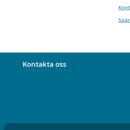
Kont
Spär
Kontakta oss
Bli medlem
08-617 44 00
Box 128 00, 112 96 Stockholm
Jobba hos oss
Presskontakt