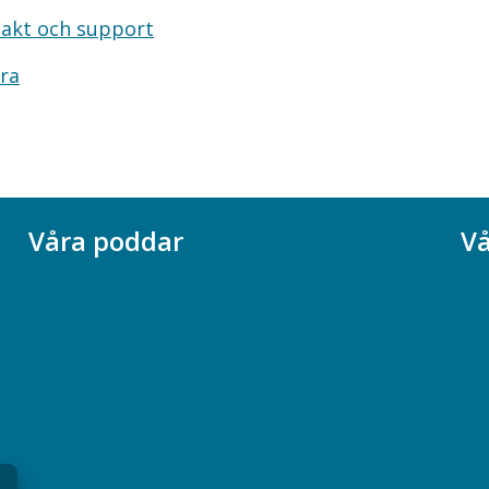
akt och support
ra
Våra poddar
Vå
Chefspodden
Ak
Samhällsekonomiska podden
Ch
Samhällsvetarpodden
So
Samtal med beteendevetare
Socialtjänstpodden