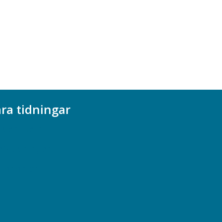
ra tidningar
ademikern
efstidningen
cionomen