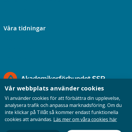
Samtal med beteendevetare
Socialtjänstpodden
Våra tidningar
Akademikern
Chefstidningen
Socionomen
Vår webbplats använder cookies
Vi använder cookies för att förbättra din upplevelse,
analysera trafik och anpassa marknadsföring. Om du
inte klickar på Tillåt så kommer endast funktionella
Opinion
English
Personuppgifter
Cookies
cookies att användas.
Läs mer om våra cookies här