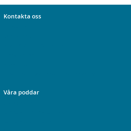
Kontakta oss
Bli medlem
08-617 44 00
Box 128 00, 112 96 Stockholm
Jobba hos oss
Presskontakt
Dina försäkringar i Akademikerförsäkring
Våra poddar
Chefspodden
Samhällsekonomiska podden
Samhällsvetarpodden