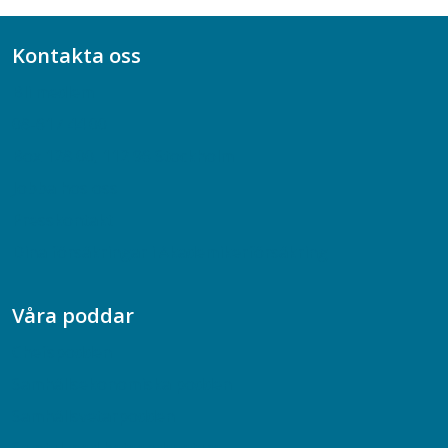
Kontakta oss
Bli medlem
08-617 44 00
Box 128 00, 112 96 Stockholm
Jobba hos oss
Presskontakt
Dina försäkringar i Akademikerförsäkring
Våra poddar
Chefspodden
Samhällsekonomiska podden
Samhällsvetarpodden