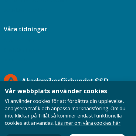
Samtal med beteendevetare
Socialtjänstpodden
Våra tidningar
Akademikern
Chefstidningen
Socionomen
Vår webbplats använder cookies
Vi använder cookies för att förbättra din upplevelse,
analysera trafik och anpassa marknadsföring. Om du
inte klickar på Tillåt så kommer endast funktionella
Opinion
English
Personuppgifter
Cookies
cookies att användas.
Läs mer om våra cookies här