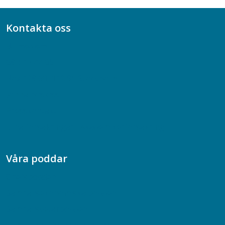
Kontakta oss
Bli medlem
08-617 44 00
Box 128 00, 112 96 Stockholm
Jobba hos oss
Presskontakt
Dina försäkringar i Akademikerförsäkring
Våra poddar
Chefspodden
Samhällsekonomiska podden
Samhällsvetarpodden