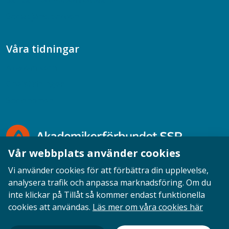
Samtal med beteendevetare
Socialtjänstpodden
Våra tidningar
Akademikern
Chefstidningen
Socionomen
Vår webbplats använder cookies
Vi använder cookies för att förbättra din upplevelse,
analysera trafik och anpassa marknadsföring. Om du
inte klickar på Tillåt så kommer endast funktionella
Opinion
English
Personuppgifter
Cookies
cookies att användas.
Läs mer om våra cookies här