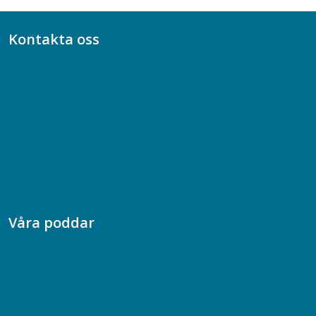
Kontakta oss
Bli medlem
08-617 44 00
Box 128 00, 112 96 Stockholm
Jobba hos oss
Presskontakt
Dina försäkringar i Akademikerförsäkring
Våra poddar
Chefspodden
Samhällsekonomiska podden
Samhällsvetarpodden