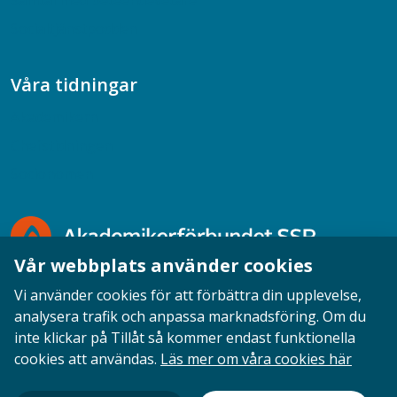
Samtal med beteendevetare
Socialtjänstpodden
Våra tidningar
Akademikern
Chefstidningen
Socionomen
Vår webbplats använder cookies
Vi använder cookies för att förbättra din upplevelse,
analysera trafik och anpassa marknadsföring. Om du
inte klickar på Tillåt så kommer endast funktionella
Opinion
English
Personuppgifter
Cookies
cookies att användas.
Läs mer om våra cookies här