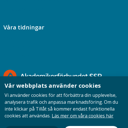
Samtal med beteendevetare
Socialtjänstpodden
Våra tidningar
Akademikern
Chefstidningen
Socionomen
Vår webbplats använder cookies
Vi använder cookies för att förbättra din upplevelse,
analysera trafik och anpassa marknadsföring. Om du
inte klickar på Tillåt så kommer endast funktionella
Opinion
English
Personuppgifter
Cookies
cookies att användas.
Läs mer om våra cookies här