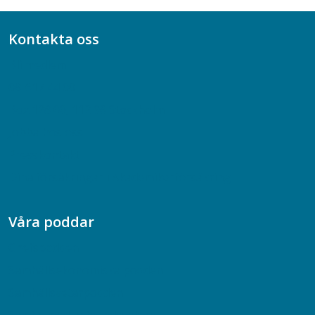
Kontakta oss
Bli medlem
08-617 44 00
Box 128 00, 112 96 Stockholm
Jobba hos oss
Presskontakt
Dina försäkringar i Akademikerförsäkring
Våra poddar
Chefspodden
Samhällsekonomiska podden
Samhällsvetarpodden