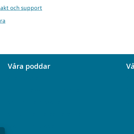
akt och support
ra
Våra poddar
Vå
Chefspodden
Ak
Samhällsekonomiska podden
Ch
Samhällsvetarpodden
So
Samtal med beteendevetare
Socialtjänstpodden