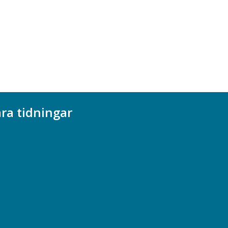
ra tidningar
ademikern
efstidningen
cionomen