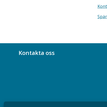
Kont
Spär
Kontakta oss
Bli medlem
08-617 44 00
Box 128 00, 112 96 Stockholm
Jobba hos oss
Presskontakt