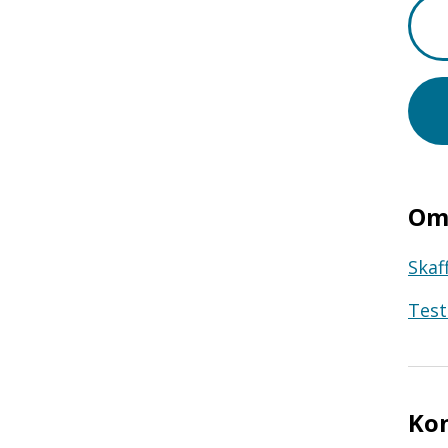
Om 
Skaf
Test
Ko